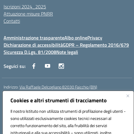
Iscrizioni 2024_2025
Attuazione misure PNRR
Contatti
Amministrazione trasparente
Albo online
Privacy
Dichiarazione di accessibilità
GDPR – Regolamento 2016/679
Sicurezza D.Lgs. 81/2008
Note legali
Seguici su:
Indirizzo:
Via Raffaele Delcogliano 82030 Faicchio (BN)
Centralino:
0824863478
Email:
bnis02300v@istruzione.it
Posta elettronica certificata (PEC):
Cookies e altri strumenti di tracciamento
bnis02300v@pec.istruzione.it
Codice fiscale: 90003320620
Il nostro Istituto non utilizza strumenti di profilazione degli utenti -
Codice meccanografico:
BNIS02300V
sono utilizzati esclusivamente cookies tecnici necessari al
Codice Indice delle Pubbliche Amministrazioni (IPA): istsc_bnis02300v
corretto funzionamento del sito, alla fruibilità dei servizi
Codice unico di fatturazione (CUF): UFQEG8
istituzionali e alla sua accessibilità – sono utilizzati, inoltre,