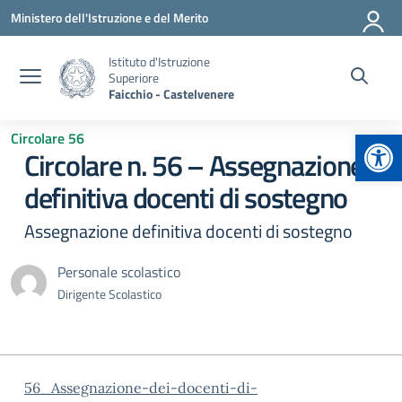
Vai ai contenuti
Vai al menu di navigazione
Vai al footer
Ministero dell'Istruzione e del Merito
Istituto d'Istruzione
Superiore
Faicchio - Castelvenere
Apr
Circolare 56
Circolare n. 56 – Assegnazione
definitiva docenti di sostegno
Assegnazione definitiva docenti di sostegno
Personale scolastico
Dirigente Scolastico
56_Assegnazione-dei-docenti-di-